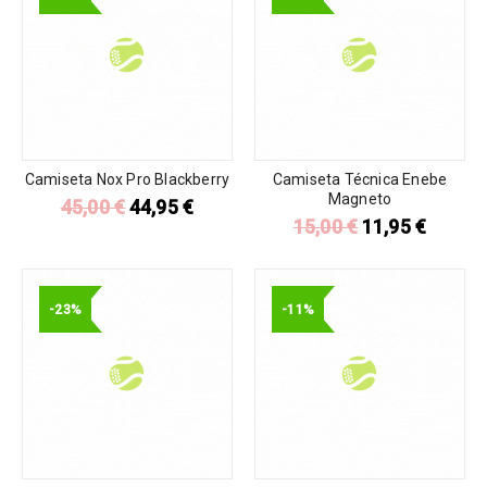
Camiseta Nox Pro Blackberry
Camiseta Técnica Enebe
Magneto
45,00
€
44,95
€
15,00
€
11,95
€
-23%
-11%