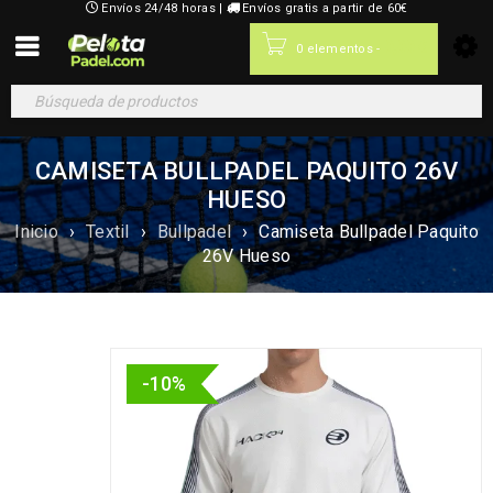
Envíos 24/48 horas |
Envíos gratis a partir de 60€
0,00
€
0 elementos
-
CAMISETA BULLPADEL PAQUITO 26V
HUESO
Inicio
›
Textil
›
Bullpadel
›
Camiseta Bullpadel Paquito
26V Hueso
-10%