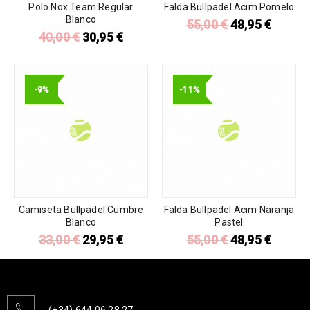
Polo Nox Team Regular
Falda Bullpadel Acim Pomelo
Blanco
55,00
€
48,95
€
40,00
€
30,95
€
-9%
-11%
Camiseta Bullpadel Cumbre
Falda Bullpadel Acim Naranja
Blanco
Pastel
33,00
€
29,95
€
55,00
€
48,95
€