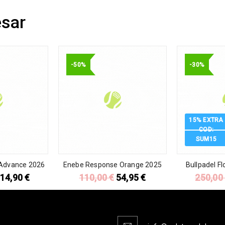
esar
-50%
-30%
15% EXTRA
COD:
SUM15
 Advance 2026
Enebe Response Orange 2025
Bullpadel F
14,90
€
110,00
€
54,95
€
250,0