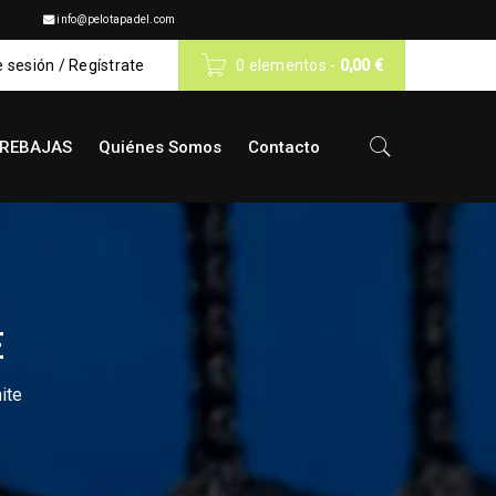
info@pelotapadel.com
e sesión
/
Regístrate
0 elementos
-
0,00
€
REBAJAS
Quiénes Somos
Contacto
E
ite