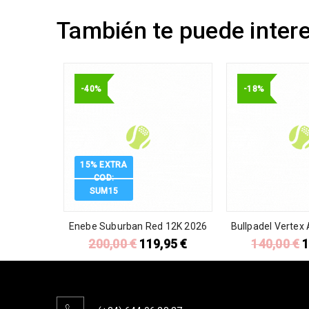
También te puede inter
-40%
-18%
15% EXTRA
COD:
SUM15
Enebe Suburban Red 12K 2026
Bullpadel Vertex
200,00
€
119,95
€
140,00
€
1