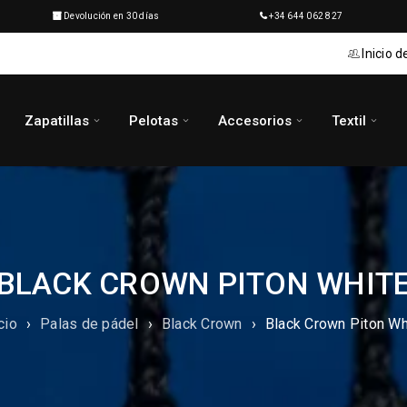
Devolución en 30 días
+34 644 062 827
Inicio d
Zapatillas
Pelotas
Accesorios
Textil
BLACK CROWN PITON WHIT
cio
›
Palas de pádel
›
Black Crown
›
Black Crown Piton Wh