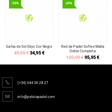
-30%
-20%
Gafas de Sol Ekys Cov Negro
Red de Padel Softee Malla
Doble Completa
49,95
€
34,95
€
120,00
€
95,95
€
(+34) 644 06 28 27
info@pelotapadel.com