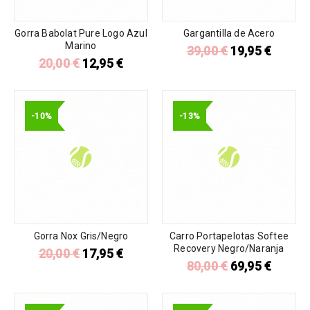
Gorra Babolat Pure Logo Azul
Gargantilla de Acero
Marino
39,00
€
19,95
€
20,00
€
12,95
€
-10%
-13%
Gorra Nox Gris/Negro
Carro Portapelotas Softee
Recovery Negro/Naranja
20,00
€
17,95
€
80,00
€
69,95
€