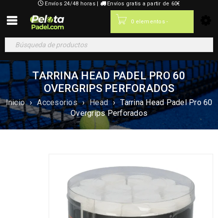
Envíos 24/48 horas |
Envíos gratis a partir de 60€
0,00
€
0 elementos
-
TARRINA HEAD PADEL PRO 60
OVERGRIPS PERFORADOS
Inicio
›
Accesorios
›
Head
›
Tarrina Head Padel Pro 60
Overgrips Perforados